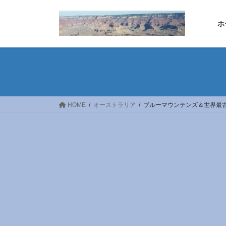
コ
ナ
ン
ビ
ホ
テ
ゲ
ン
ー
ツ
シ
へ
ョ
ス
ン
キ
に
ッ
移
HOME
オーストラリア
ブルーマウンテンズ＆世界最
プ
動