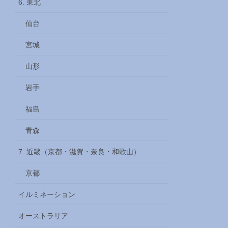
6. 東北
仙台
宮城
山形
岩手
福島
青森
7. 近畿（京都・滋賀・奈良・和歌山）
京都
イルミネーション
オーストラリア