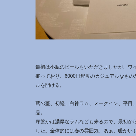
最初は小瓶のビールをいただきましたが、ワ
揃っており、6000円程度のカジュアルなも
ルを開ける。
蕗の薹、初鰹、白神ラム、メークイン、平目
品。
序盤かは濃厚なラムなども来るので、最初か
した。全体的には春の雰囲気。あぁ、暖かい