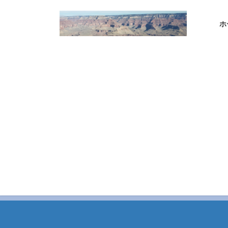
コ
ナ
ン
ビ
ホ
テ
ゲ
ン
ー
ツ
シ
へ
ョ
ス
ン
キ
に
ッ
移
プ
動