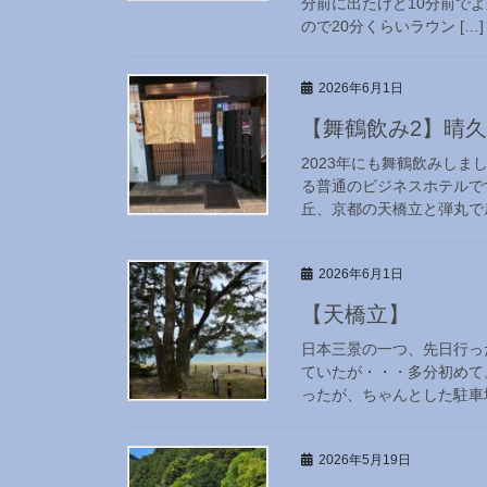
分前に出たけど10分前でよかっ
ので20分くらいラウン […]
2026年6月1日
【舞鶴飲み2】晴
2023年にも舞鶴飲みしまし
る普通のビジネスホテルで
丘、京都の天橋立と弾丸で戻
2026年6月1日
【天橋立】
日本三景の一つ、先日行っ
ていたが・・・多分初めて
ったが、ちゃんとした駐車場に
2026年5月19日