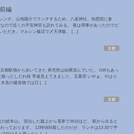
】前編
レンチ、山地陽介でランチするため、八坂神社、知恩院に参
泊なので近くの平安神宮も訪れてみる。 夜は用事があったのでビ
ただき、マルシン飯店で〆天津飯。 […]
京都
 京都駅側から歩いてきた 券売所は結構混んでいた。 GWもあっ
既に散ったしだれ桜 早速見えてきました、五重塔 いやぁ、やはり
木造の建造物では日 […]
京都
の総本山。 宿泊した蹴上から電車で36分ほど。 駅から出ると
わっております。 12時頃到着したのだが、ランチは13:30で予
で行けると思ったら […]