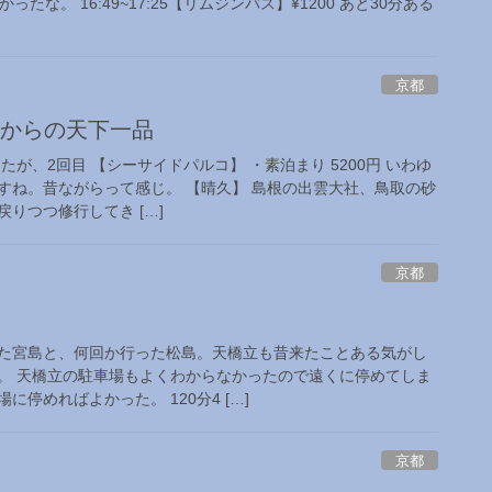
たな。 16:49~17:25【リムジンバス】¥1200 あと30分ある
京都
久からの天下一品
たが、2回目 【シーサイドパルコ】 ・素泊まり 5200円 いわゆ
すね。昔ながらって感じ。 【晴久】 島根の出雲大社、鳥取の砂
りつつ修行してき […]
京都
た宮島と、何回か行った松島。天橋立も昔来たことある気がし
。 天橋立の駐車場もよくわからなかったので遠くに停めてしま
停めればよかった。 120分4 […]
京都