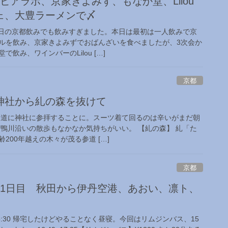
ビアラボ、京家きよみず、もなか堂、Lilou
ェ、大豊ラーメンで〆
前日の京都飲みでも飲みすぎました。本日は最初は一人飲みで京
ルを飲み、京家きよみずでおばんざいを食べましたが、3次会か
飲み、ワインバーのLilou […]
京都
神社から糺の森を抜けて
り道に神社に参拝することに。スーツ着て回るのは辛いがまだ朝
 鴨川沿いの散歩もなかなか気持ちがいい。 【糺の森】 糺「た
200年越えの木々が茂る参道 […]
京都
都1日目 秋田から伊丹空港、あおい、凛ト、
、15:30 帰宅したけどやることなく昼寝。今回はリムジンバス、15