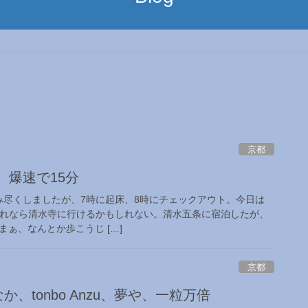
京都
 爆速で15分
飲み尽くしましたが、7時に起床、8時にチェックアウト。今日は
これなら清水寺に行けるかもしれない。清水五条に宿泊したが、
 まぁ、なんとか歩こうじ […]
京都
か、tonbo Anzu、夢や、一粒万倍