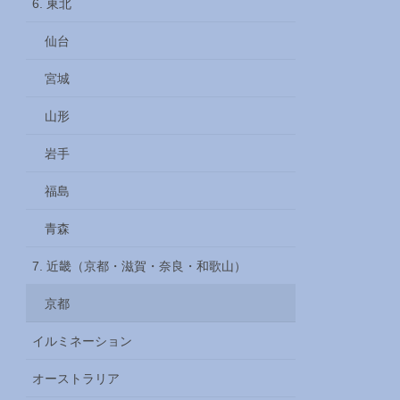
6. 東北
仙台
宮城
山形
岩手
福島
青森
7. 近畿（京都・滋賀・奈良・和歌山）
京都
イルミネーション
オーストラリア