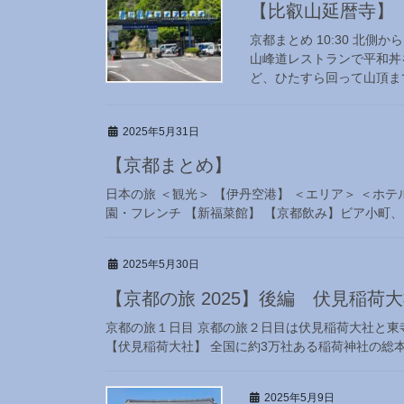
【比叡山延暦寺】
京都まとめ 10:30 北
山峰道レストランで平和丼
ど、ひたすら回って山頂まで
2025年5月31日
【京都まとめ】
日本の旅 ＜観光＞ 【伊丹空港】 ＜エリア＞ ＜ホ
園・フレンチ 【新福菜館】 【京都飲み】ビア小町、マ
2025年5月30日
【京都の旅 2025】後編 伏見稲荷
京都の旅１日目 京都の旅２日目は伏見稲荷大社と東寺 
【伏見稲荷大社】 全国に約3万社ある稲荷神社の総本山
2025年5月9日