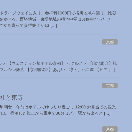
側からドライブウェイに入り、参拝料1000円で横川地域を回り、比叡
を食べる。西塔地域、東塔地域の根本中堂は改修中だったけ
立ち寄って参拝終了が13 […]
京都
テル＞ 【ウェスティン都ホテル京都】 ＜グルメ＞ 【山地陽介】祇
ルシン飯店 【京都飲み2】あおい、凛ト、ハコ屋 【ビア […]
京都
大社と東寺
朝食、午前はホテルでゆったり過ごし 12:00 お目当ての観光
。 宿泊した蹴上から電車で36分ほど。 駅から出ると […]
京都