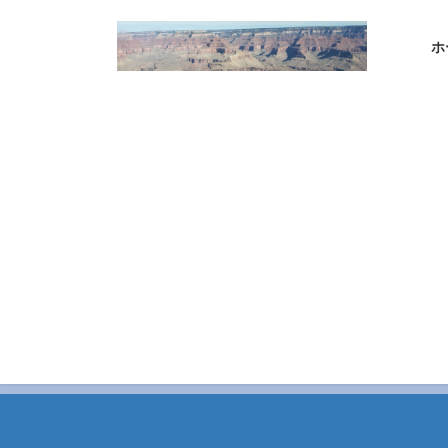
コ
ナ
ン
ビ
ホ
テ
ゲ
ン
ー
ツ
シ
へ
ョ
ス
ン
キ
に
ッ
移
プ
動