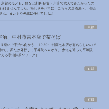
】 京都のモノも、鱧など刺身も揃う 川床で飲んでみたかったの
て行けませんでした。悔しさをバネに、こちらの居酒屋へ。 都会
ん。またもや先輩に任せてし […]
京都
宇治、中村藤吉本店で茶そば
り継いで宇治へ向かう。 10:30 中村藤七本店が有名らしいので
組待ち。券だけ発行して平等院へ向かう。 参道を通って平等院
える宇治抹茶ソフトク […]
京都
京都