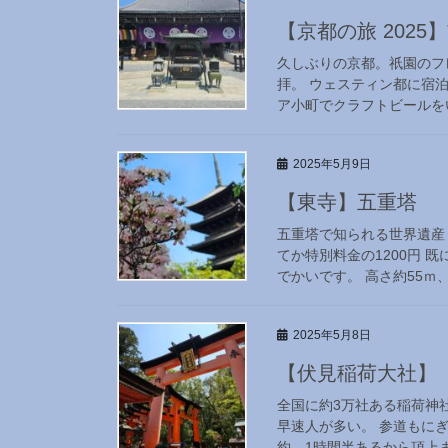
【京都の旅 2025
久しぶりの京都。祇園のフ
拝。 ウェスティン都に宿
ア小町でクラフトビールをい
2025年5月9日
【東寺】五重塔
五重塔で知られる世界遺産
てか特別料金の1200円 
でかいです。 高さ約55ｍ、
2025年5月8日
【伏見稲荷大社】
全国に約3万社ある稲荷神社
早速人が多い。 参道もにぎ
約。1時間半あるから頂上ま