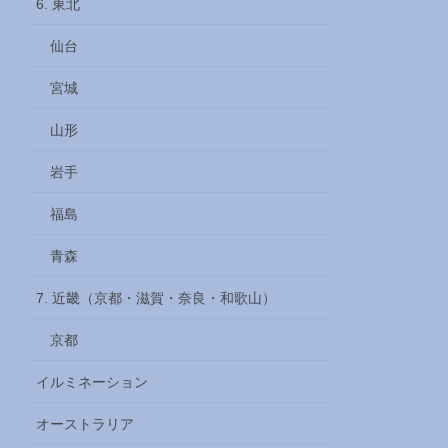
6. 東北
仙台
宮城
山形
岩手
福島
青森
7. 近畿（京都・滋賀・奈良・和歌山）
京都
イルミネーション
オーストラリア