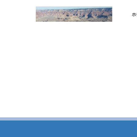
コ
ナ
ン
ビ
ホ
テ
ゲ
ン
ー
ツ
シ
へ
ョ
ス
ン
キ
に
ッ
移
プ
動