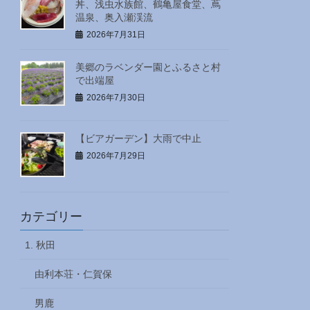
丼、浅虫水族館、鶴亀屋食堂、蔦
温泉、奥入瀬渓流
2026年7月31日
美郷のラベンダー園とふるさと村
で出端屋
2026年7月30日
【ビアガーデン】大雨で中止
2026年7月29日
カテゴリー
1. 秋田
由利本荘・仁賀保
男鹿