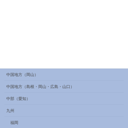
ラーメン
居酒屋
スポーツ
バンド
ホテル / 温泉宿
モノ
中国地方（岡山）
中国地方（島根・岡山・広島・山口）
中部（愛知）
九州
福岡