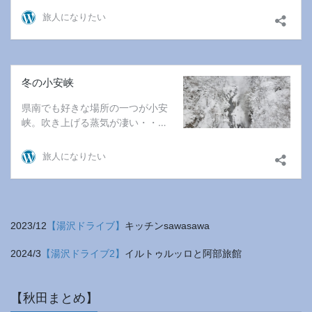
2023/12
【湯沢ドライブ】
キッチンsawasawa
2024/3
【湯沢ドライブ2】
イルトゥルッロと阿部旅館
【秋田まとめ】