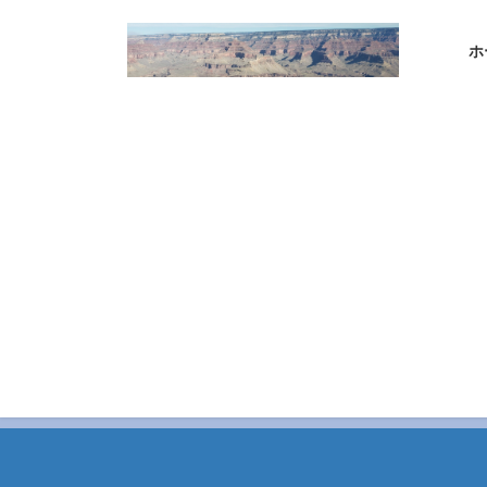
コ
ナ
ン
ビ
ホ
テ
ゲ
ン
ー
ツ
シ
へ
ョ
ス
ン
キ
に
ッ
移
プ
動