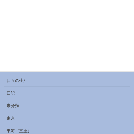
柏崎・長岡
石川
名古屋
四国
大阪
山梨
日々の生活
日記
未分類
東京
東海（三重）