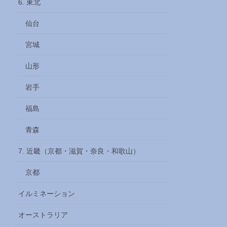
6. 東北
仙台
宮城
山形
岩手
福島
青森
7. 近畿（京都・滋賀・奈良・和歌山）
京都
イルミネーション
オーストラリア