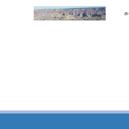
コ
ナ
ン
ビ
ホ
テ
ゲ
ン
ー
ツ
シ
へ
ョ
ス
ン
キ
に
ッ
移
プ
動