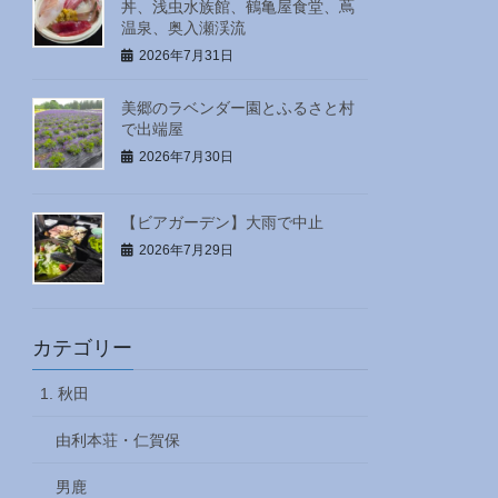
丼、浅虫水族館、鶴亀屋食堂、蔦
温泉、奥入瀬渓流
2026年7月31日
美郷のラベンダー園とふるさと村
で出端屋
2026年7月30日
【ビアガーデン】大雨で中止
2026年7月29日
カテゴリー
1. 秋田
由利本荘・仁賀保
男鹿