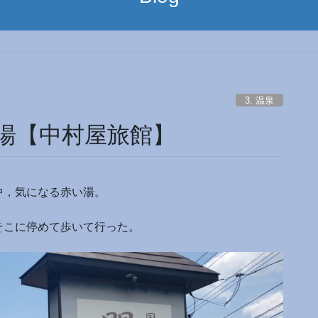
】
3. 温泉
湯【中村屋旅館】
中，気になる赤い湯。
そこに停めて歩いて行った。