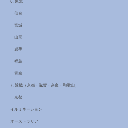
6. 東北
仙台
宮城
山形
岩手
福島
青森
7. 近畿（京都・滋賀・奈良・和歌山）
京都
イルミネーション
オーストラリア