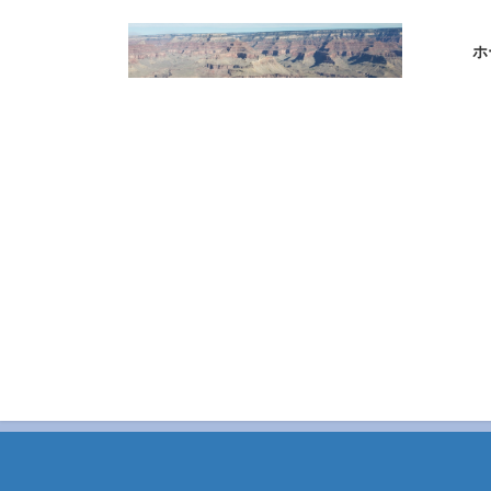
コ
ナ
ン
ビ
ホ
テ
ゲ
ン
ー
ツ
シ
へ
ョ
ス
ン
キ
に
ッ
移
プ
動