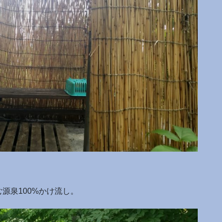
源泉100%かけ流し。