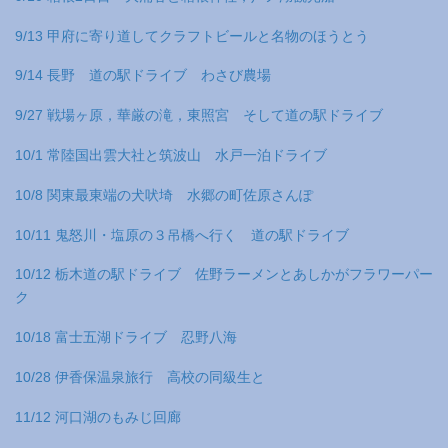
9/13 甲府に寄り道してクラフトビールと名物のほうとう
9/14 長野 道の駅ドライブ わさび農場
9/27 戦場ヶ原，華厳の滝，東照宮 そして道の駅ドライブ
10/1 常陸国出雲大社と筑波山 水戸一泊ドライブ
10/8 関東最東端の犬吠埼 水郷の町佐原さんぽ
10/11 鬼怒川・塩原の３吊橋へ行く 道の駅ドライブ
10/12 栃木道の駅ドライブ 佐野ラーメンとあしかがフラワーパー
ク
10/18 富士五湖ドライブ 忍野八海
10/28 伊香保温泉旅行 高校の同級生と
11/12 河口湖のもみじ回廊