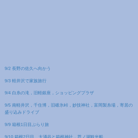
9/2 長野の佐久へ向かう
9/3 軽井沢で家族旅行
9/4 白糸の滝，旧軽銀座，ショッピングプラザ
9/5 南軽井沢，千住博，旧碓氷峠，妙技神社，富岡製糸場，寄居の
盛り込みドライブ
9/9 箱根1日目ぶらり旅
9/10 箱根2日目 大涌谷と箱根神社，芦ノ湖観光船