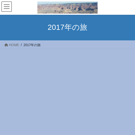
コ
ナ
ン
ビ
テ
ゲ
ン
ー
2017年の旅
ツ
シ
へ
ョ
ス
ン
HOME
2017年の旅
キ
に
ッ
移
プ
動