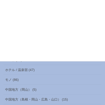
イタリアン/フレンチ (10)
カフェ (8)
ランチ (74)
ラーメン (126)
居酒屋 (217)
スポーツ (2)
バンド (26)
ホテル / 温泉宿 (47)
モノ (86)
中国地方（岡山） (5)
中国地方（島根・岡山・広島・山口） (15)