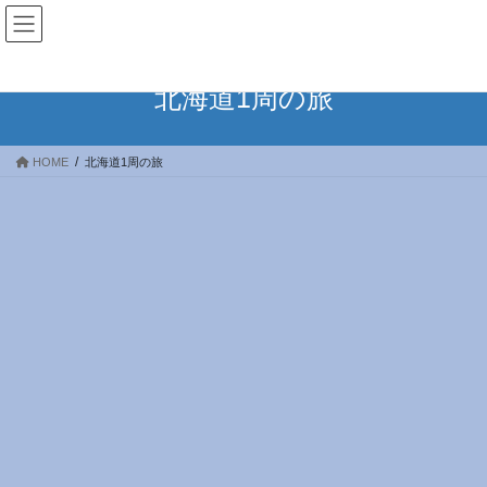
コ
ナ
ン
ビ
テ
ゲ
ン
ー
北海道1周の旅
ツ
シ
へ
ョ
ス
ン
HOME
北海道1周の旅
キ
に
ッ
移
プ
動