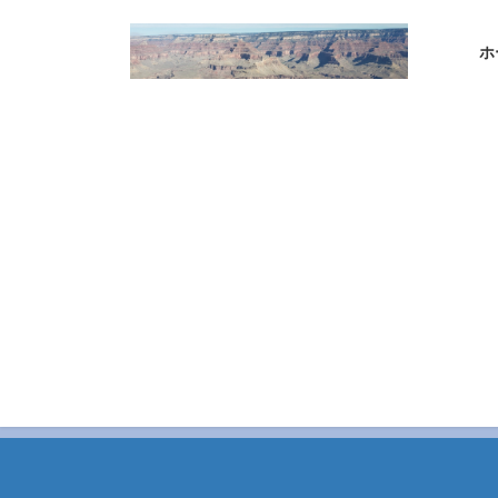
コ
ナ
ン
ビ
ホ
テ
ゲ
ン
ー
ツ
シ
へ
ョ
ス
ン
キ
に
ッ
移
プ
動