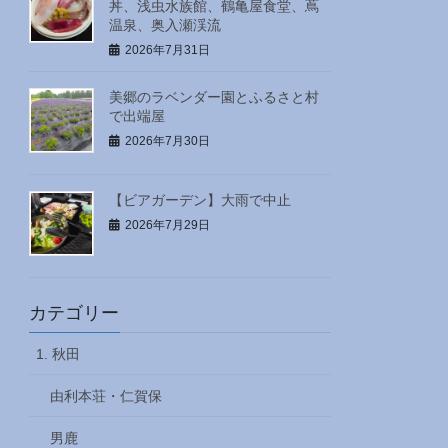
丼、浅虫水族館、鶴亀屋食堂、蔦
温泉、奥入瀬渓流
2026年7月31日
美郷のラベンダー園とふるさと村
で出端屋
2026年7月30日
【ビアガーデン】大雨で中止
2026年7月29日
カテゴリー
1. 秋田
由利本荘・仁賀保
男鹿