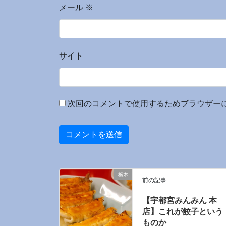
メール
※
サイト
次回のコメントで使用するためブラウザー
栃木
前の記事
【宇都宮みんみん 本
店】これが餃子という
ものか