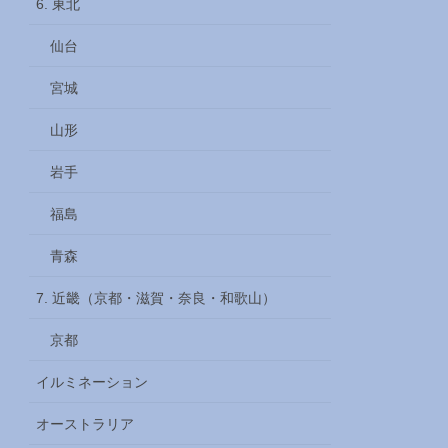
6. 東北
仙台
宮城
山形
岩手
福島
青森
7. 近畿（京都・滋賀・奈良・和歌山）
京都
イルミネーション
オーストラリア