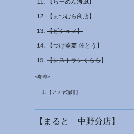
【らーめん海風】
【まつむら商店】
【ビシュヌ】
【
つけ蕎麦 佐とう
】
【レストランくらら
】
<珈琲>
【アメヤ珈琲】
【まると 中野分店】