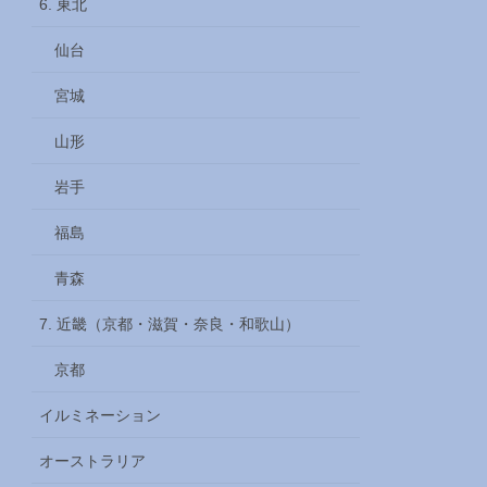
6. 東北
仙台
宮城
山形
岩手
福島
青森
7. 近畿（京都・滋賀・奈良・和歌山）
京都
イルミネーション
オーストラリア