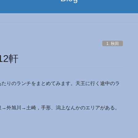
1. 秋田
2軒
あたりのランチをまとめてみます。天王に行く途中のラ
泉→外旭川→土崎，手形、潟上なんかのエリアがある。