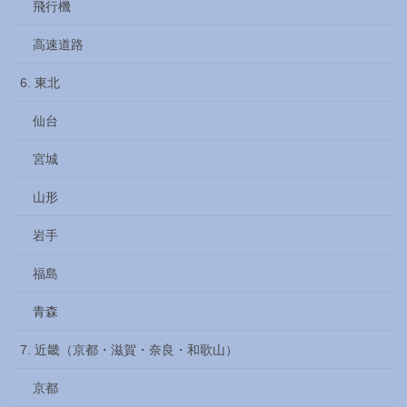
飛行機
高速道路
6. 東北
仙台
宮城
山形
岩手
福島
青森
7. 近畿（京都・滋賀・奈良・和歌山）
京都