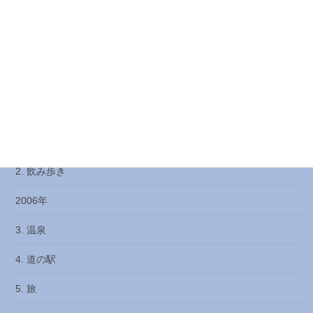
由利本荘・仁賀保
男鹿
県南（大曲，横手，湯沢）
秋田市
秋田県北（能代・大館・小坂）
2. 飲み歩き
2006年
3. 温泉
4. 道の駅
5. 旅