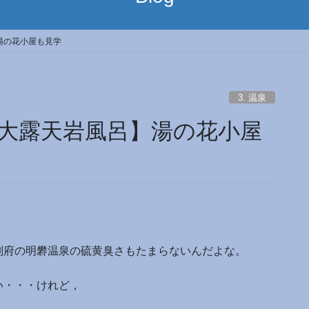
湯の花小屋も見学
3. 温泉
大露天岩風呂】湯の花小屋
別府の明礬温泉の硫黄臭さもたまらないんだよな。
い・・・けれど，