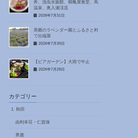
丼、浅虫水族館、鶴亀屋食堂、蔦
温泉、奥入瀬渓流
2026年7月31日
美郷のラベンダー園とふるさと村
で出端屋
2026年7月30日
【ビアガーデン】大雨で中止
2026年7月29日
カテゴリー
1. 秋田
由利本荘・仁賀保
男鹿