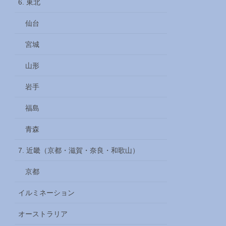
6. 東北
仙台
宮城
山形
岩手
福島
青森
7. 近畿（京都・滋賀・奈良・和歌山）
京都
イルミネーション
オーストラリア