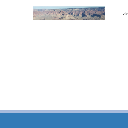
コ
ナ
ン
ビ
ホ
テ
ゲ
ン
ー
ツ
シ
へ
ョ
ス
ン
キ
に
ッ
移
プ
動