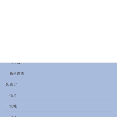
2. 飲み歩き
2006年
3. 温泉
4. 道の駅
5. 旅
飛行機
高速道路
6. 東北
仙台
宮城