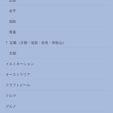
山形
岩手
福島
青森
7. 近畿（京都・滋賀・奈良・和歌山）
京都
イルミネーション
オーストラリア
クラフトビール
クルマ
グルメ