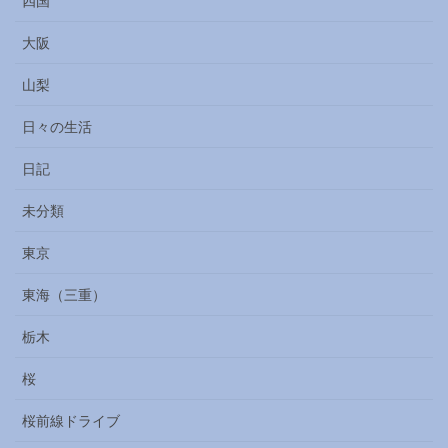
四国
大阪
山梨
日々の生活
日記
未分類
東京
東海（三重）
栃木
桜
桜前線ドライブ