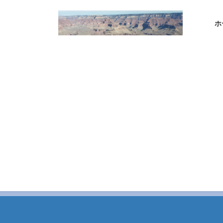
コ
ナ
ン
ビ
ホ
テ
ゲ
ン
ー
ツ
シ
へ
ョ
ス
ン
キ
に
ッ
移
プ
動