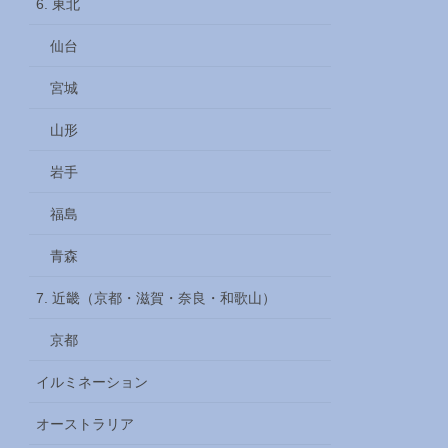
6. 東北
仙台
宮城
山形
岩手
福島
青森
7. 近畿（京都・滋賀・奈良・和歌山）
京都
イルミネーション
オーストラリア