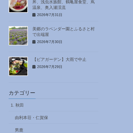
丼、浅虫水族館、鶴亀屋食堂、蔦
温泉、奥入瀬渓流
2026年7月31日
美郷のラベンダー園とふるさと村
で出端屋
2026年7月30日
【ビアガーデン】大雨で中止
2026年7月29日
カテゴリー
1. 秋田
由利本荘・仁賀保
男鹿