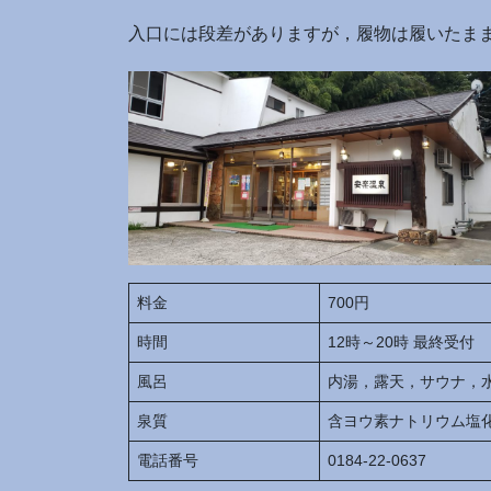
入口には段差がありますが，履物は履いたま
料金
700円
時間
12時～20時 最終受付
風呂
内湯，露天，サウナ，
泉質
含ヨウ素ナトリウム塩
電話番号
0184-22-0637