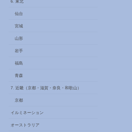
6. 東北
仙台
宮城
山形
岩手
福島
青森
7. 近畿（京都・滋賀・奈良・和歌山）
京都
イルミネーション
オーストラリア