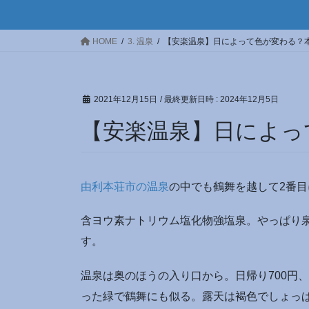
HOME
3. 温泉
【安楽温泉】日によって色が変わる？
2021年12月15日
/ 最終更新日時 :
2024年12月5日
【安楽温泉】日によっ
由利本荘市の温泉
の中でも鶴舞を越して2番
含ヨウ素ナトリウム塩化物強塩泉。やっぱり
す。
温泉は奥のほうの入り口から。日帰り700円
った緑で鶴舞にも似る。露天は褐色でしょっ