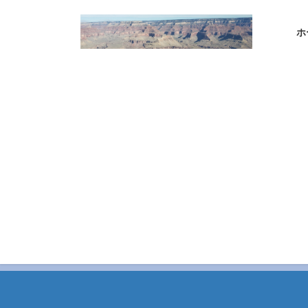
コ
ナ
ン
ビ
ホ
テ
ゲ
ン
ー
ツ
シ
へ
ョ
ス
ン
キ
に
ッ
移
プ
動