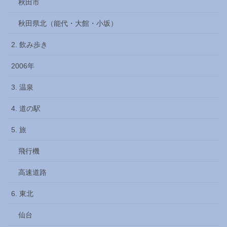
秋田市
秋田県北（能代・大館・小坂）
2. 飲み歩き
2006年
3. 温泉
4. 道の駅
5. 旅
飛行機
高速道路
6. 東北
仙台