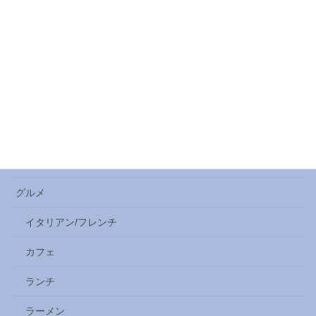
7. 近畿（京都・滋賀・奈良・和歌山）
京都
イルミネーション
オーストラリア
クラフトビール
クルマ
グルメ
イタリアン/フレンチ
カフェ
ランチ
ラーメン