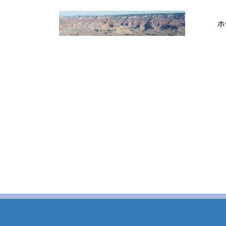
コ
ナ
ン
ビ
ホ
テ
ゲ
ン
ー
ツ
シ
へ
ョ
ス
ン
キ
に
ッ
移
プ
動