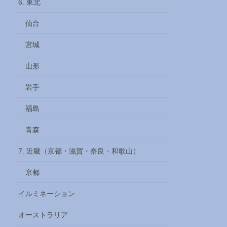
6. 東北
仙台
宮城
山形
岩手
福島
青森
7. 近畿（京都・滋賀・奈良・和歌山）
京都
イルミネーション
オーストラリア