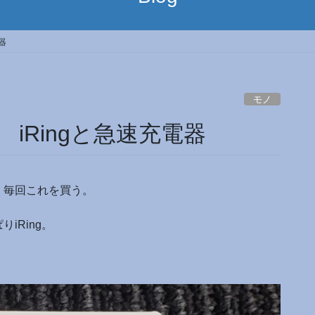
器
モノ
iRingと急速充電器
，毎回これを買う。
iRing。