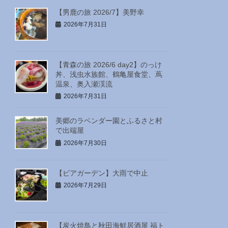
【男鹿の旅 2026/7】美野幸
2026年7月31日
【青森の旅 2026/6 day2】のっけ
丼、浅虫水族館、鶴亀屋食堂、蔦
温泉、奥入瀬渓流
2026年7月31日
美郷のラベンダー園とふるさと村
で出端屋
2026年7月30日
【ビアガーデン】大雨で中止
2026年7月29日
【炭火焼鳥と秋田海鮮居酒屋 福ト