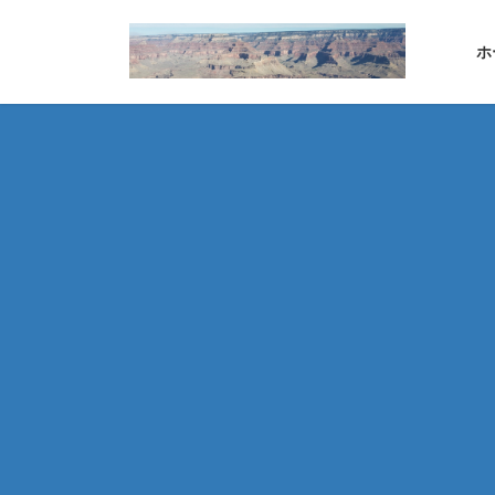
コ
ナ
ン
ビ
ホ
テ
ゲ
ン
ー
ツ
シ
へ
ョ
ス
ン
キ
に
ッ
移
プ
動