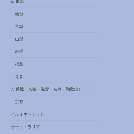
6. 東北
仙台
宮城
山形
岩手
福島
青森
7. 近畿（京都・滋賀・奈良・和歌山）
京都
イルミネーション
オーストラリア