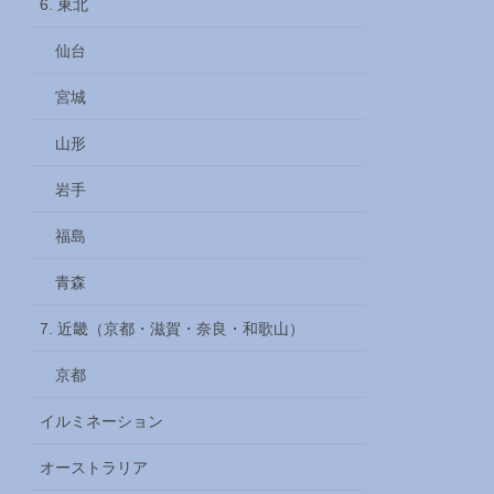
6. 東北
仙台
宮城
山形
岩手
福島
青森
7. 近畿（京都・滋賀・奈良・和歌山）
京都
イルミネーション
オーストラリア