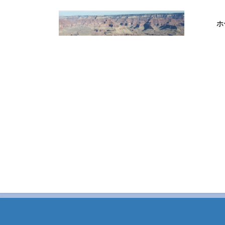
コ
ナ
ン
ビ
ホ
テ
ゲ
ン
ー
ツ
シ
へ
ョ
ス
ン
キ
に
ッ
移
プ
動